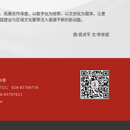
、拓展合作深度，以数字化为纽带、以文创化为载体，让更
国建设与区域文化繁荣注入源源不断的新动能。
图/袁述平 文/李彦斌
9号
52； 028-85766716
-85797621
m