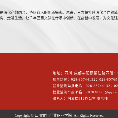
是深化产教融合、协同育人的创新探索。未来，三方将持续深化合作领域
房、走进生活，让千年巴蜀文脉在传承中创新、在创新中发展，为文化强
地址：四川·成都华阳镇锦江路四段39
招生热线：028-85744132；028-857697
就业监测举报电话：028-85744132；028
就业监测举报邮箱：707030226@qq.co
联系人：明道楼912办公室 秦老师
Copyright © 四川文化产业职业学院 All Rights Reserved