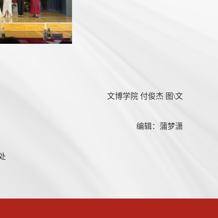
文博学院 付俊杰 图\文
编辑：蒲梦潇
处