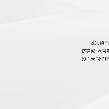
此次换
搭建起“老带
领广大同学