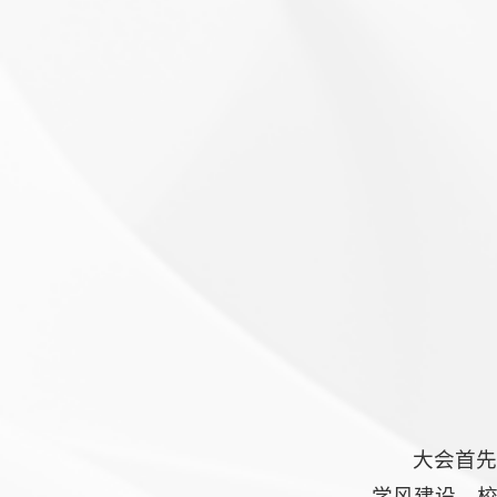
大会首
学风建设、