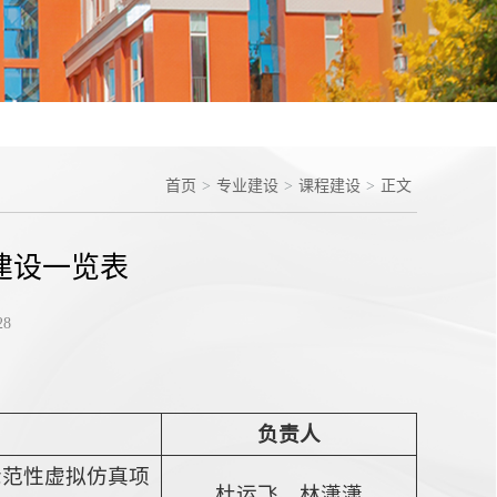
首页
>
专业建设
>
课程建设
>
正文
建设一览表
28
负责人
示范性虚拟仿真项
杜运飞、林潇潇