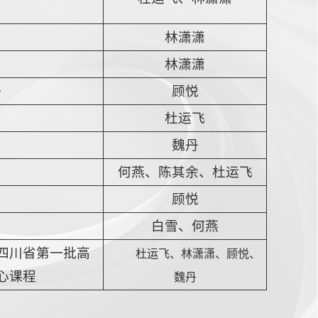
林潇潇
林潇潇
》
顾悦
杜运飞
魏丹
何燕、陈其余、杜运飞
顾悦
白雪、何燕
四川省第一批高
杜
运飞、林潇潇、顾悦、
心课程
魏丹